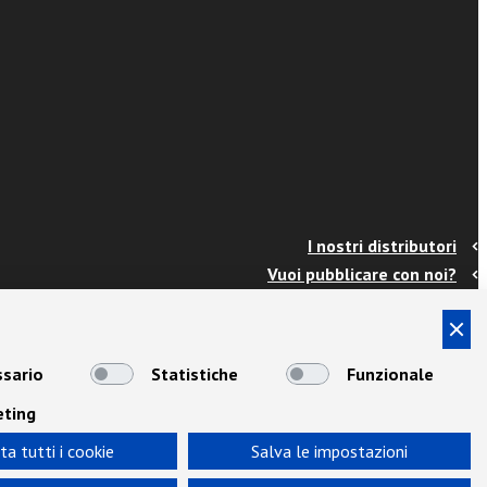
I nostri distributori
Vuoi pubblicare con noi?
Contatti
Info e spedizioni
Termini e condizioni
sario
Statistiche
Funzionale
Cookies
eting
Privacy
Area Docenti
ta tutti i cookie
Salva le impostazioni
Newsletter