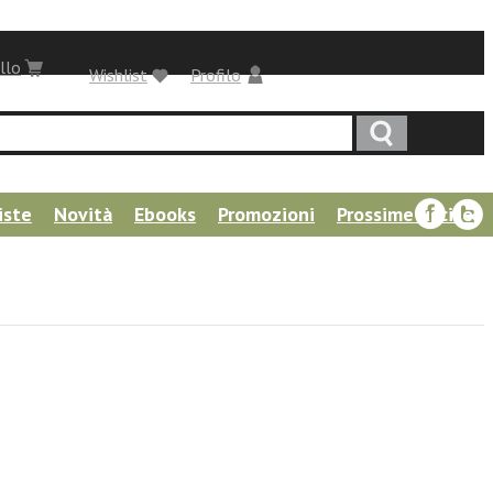
llo
Wishlist
Profilo
iste
Novità
Ebooks
Promozioni
Prossime uscite