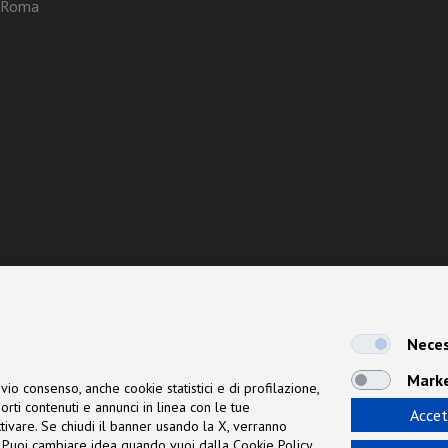
3 Roma
Neces
Mark
vio consenso, anche cookie statistici e di profilazione,
orti contenuti e annunci in linea con le tue
Accet
 attivare. Se chiudi il banner usando la X, verranno
ne. Puoi cambiare idea quando vuoi dalla Cookie Policy.