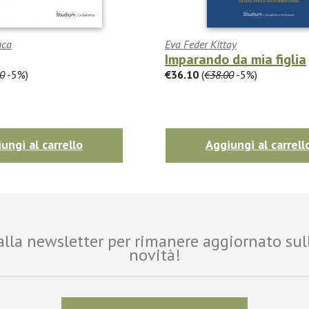
uca
Eva Feder Kittay
Imparando da mia figlia
0
-5%)
€36.10
(
€38.00
-5%)
ungi al carrello
Aggiungi al carrell
i alla newsletter per rimanere aggiornato sul
novità!