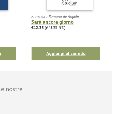
Francesca Romana de' Angelis
Sarà ancora giorno
€12.35
(
€13.00
-5%)
o
Aggiungi al carrello
le nostre