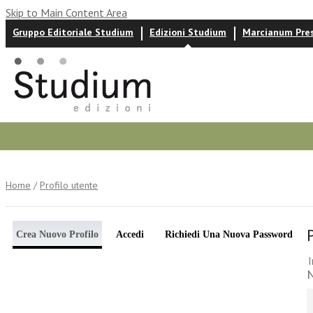
Skip to Main Content Area
Gruppo Editoriale Studium
Edizioni Studium
Marcianum Pre
Autori
News ed eventi
Recensioni
Home
/
Profilo utente
Crea Nuovo Profilo
Accedi
Richiedi Una Nuova Password
I