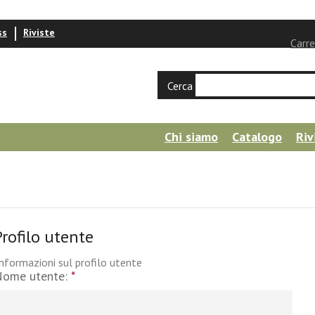
ss
Riviste
Carre
Cerca
Chi siamo
Catalogo
Riv
Profilo utente
nformazioni sul profilo utente
Nome utente:
*