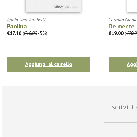
Iginio Ugo Tarchetti
Corrado Gianl
Paolina
De mente
€17.10
(
€18.00
-5%)
€19.00
(
€20.0
Aggiungi al carrello
Aggi
Iscrivit