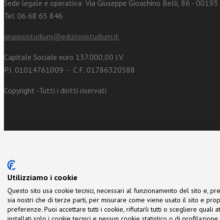
Sede legale e operativa: Via Giuseppe Gioachino Belli, 86 - 0019
Tel. 06 68 65 846
gruppostudium@edizionistudium.it
Capitale Sociale euro 137.000,00 I.V.
P.I. 01014761009 - C.F. 01786320588
Copyright -Tutti i diritti riservati
Utilizziamo i cookie
Questo sito usa cookie tecnici, necessari al funzionamento del sito e, pre
sia nostri che di terze parti, per misurare come viene usato il sito e prop
preferenze. Puoi accettare tutti i cookie, rifiutarli tutti o scegliere quali
installati solo i cookie tecnici e nessun cookie statistico o di profilazio