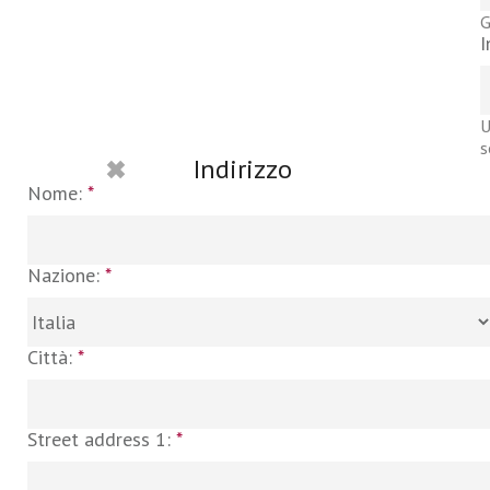
G
I
U
s
Indirizzo
Nome:
*
Nazione:
*
Città:
*
Street address 1:
*