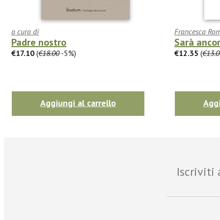
a cura di
Francesca Rom
Padre nostro
Sarà ancor
€17.10
(
€18.00
-5%)
€12.35
(
€13.0
Aggiungi al carrello
Aggi
Iscrivit