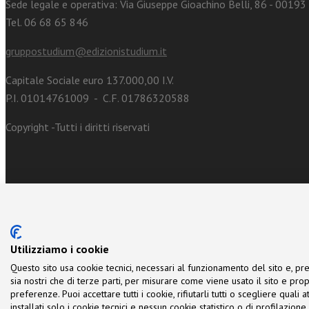
Sede legale e operativa: Via Giuseppe Gioachino Belli, 86 - 0019
Tel. 06 68 65 846
gruppostudium@edizionistudium.it
Capitale Sociale euro 137.000,00 I.V.
P.I. 01014761009 - C.F. 01786320588
Copyright -Tutti i diritti riservati
Utilizziamo i cookie
Questo sito usa cookie tecnici, necessari al funzionamento del sito e, pre
sia nostri che di terze parti, per misurare come viene usato il sito e prop
preferenze. Puoi accettare tutti i cookie, rifiutarli tutti o scegliere quali
installati solo i cookie tecnici e nessun cookie statistico o di profilazio