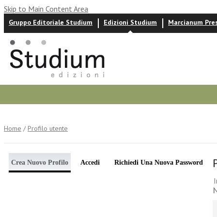
Skip to Main Content Area
Gruppo Editoriale Studium
Edizioni Studium
Marcianum Pre
Autori
News ed eventi
Recensioni
Home
/
Profilo utente
Crea Nuovo Profilo
Accedi
Richiedi Una Nuova Password
I