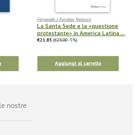
Fernando J. Escobar Nolasco
La Santa Sede e la «questione
protestante» in America Latina ...
€21.85
(
€23.00
-5%)
o
Aggiungi al carrello
le nostre