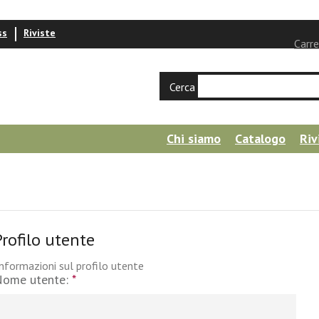
ss
Riviste
Carre
Cerca
Chi siamo
Catalogo
Riv
Profilo utente
nformazioni sul profilo utente
Nome utente:
*