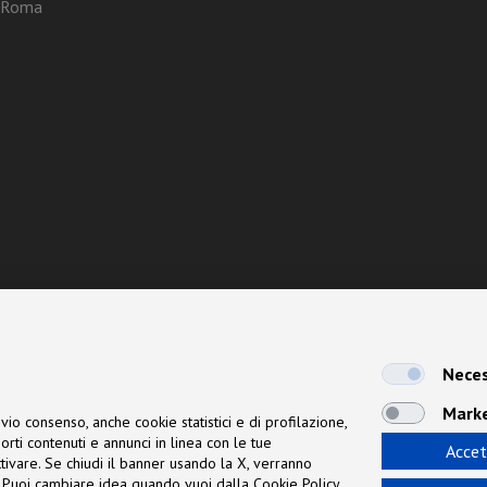
3 Roma
Neces
Mark
vio consenso, anche cookie statistici e di profilazione,
orti contenuti e annunci in linea con le tue
Accet
 attivare. Se chiudi il banner usando la X, verranno
ne. Puoi cambiare idea quando vuoi dalla Cookie Policy.