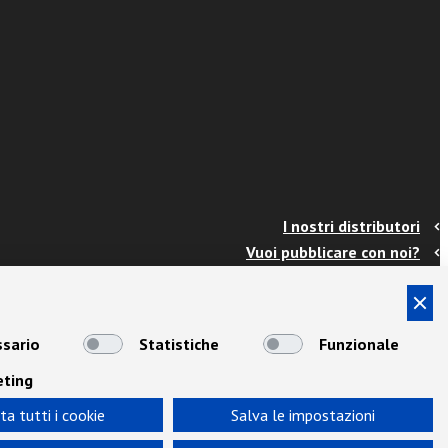
I nostri distributori
Vuoi pubblicare con noi?
Contatti
Info e spedizioni
Termini e condizioni
sario
Statistiche
Funzionale
Cookies
eting
Privacy
Area Docenti
ta tutti i cookie
Salva le impostazioni
Newsletter