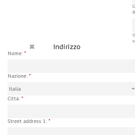
G
I
U
s
Indirizzo
Nome:
*
Nazione:
*
Città:
*
Street address 1:
*