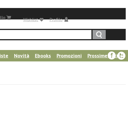
llo
Wishlist
Profilo
iste
Novità
Ebooks
Promozioni
Prossime uscite