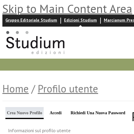
Skip to Main Content Area
Gruppo Editoriale Studium
Edizioni Studium
Marcianum Pre
Promozioni
Prossime uscite
Autori
News ed event
Home
/
Profilo utente
Crea Nuovo Profilo
Accedi
Richiedi Una Nuova Password
Informazioni sul profilo utente