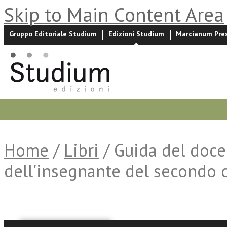
Skip to Main Content Area
Gruppo Editoriale Studium
Edizioni Studium
Marcianum Pre
Promozioni
Prossime uscite
Autori
News ed event
Home
/
Libri
/ Guida del doce
dell'insegnante del secondo 