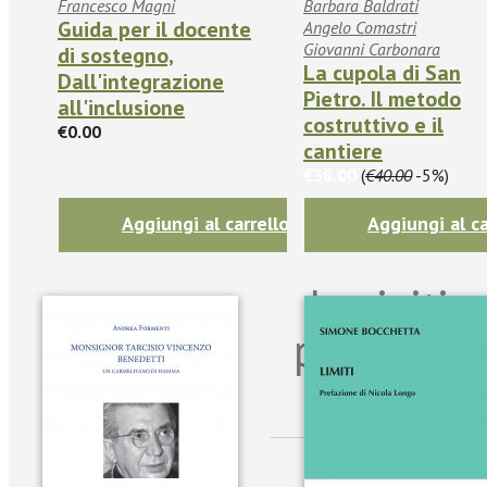
Francesco Magni
Barbara Baldrati
Guida per il docente
Angelo Comastri
Giovanni Carbonara
di sostegno,
La cupola di San
Dall'integrazione
Pietro. Il metodo
all'inclusione
costruttivo e il
€0.00
cantiere
€38.00
(
€40.00
-5%)
Aggiungi al carrello
Aggiungi al ca
Iscriviti
per riman
sulle n