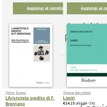
Aggiungi al carrello
Aggiungi al ca
Iscriviti
per riman
sulle n
Pietro Tomasi
Simone Bocchetta
L'Aristotele inedito di F.
Limiti
Brentano
€14.25
(
€15.00
-5%)