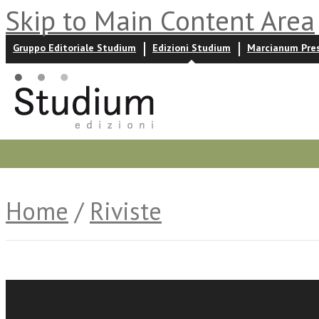
Skip to Main Content Area
Gruppo Editoriale Studium
Edizioni Studium
Marcianum Pre
Promozioni
Prossime uscite
Autori
News ed event
Home
/
Riviste