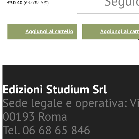
Seguic
€30.40
(
€32.00
-5%)
Twitter
Aggiungi al carrello
Aggiungi al carr
Edizioni Studium Srl
Sede legale e operativa: Vi
00193 Roma
Tel. 06 68 65 846