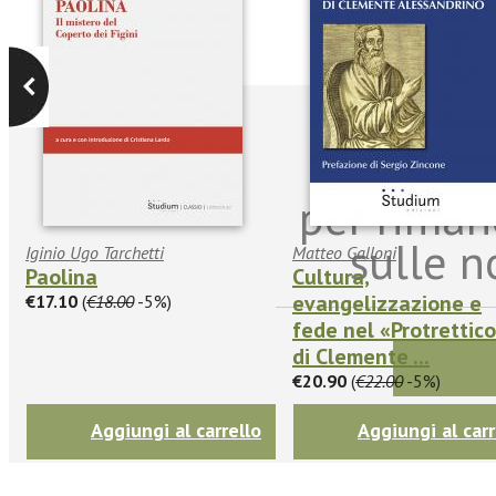
Iscriviti
per riman
sulle n
Iginio Ugo Tarchetti
Matteo Galloni
Paolina
Cultura,
evangelizzazione e
€17.10
(
€18.00
-5%)
fede nel «Protrettic
di Clemente ...
€20.90
(
€22.00
-5%)
Aggiungi al carrello
Aggiungi al carr