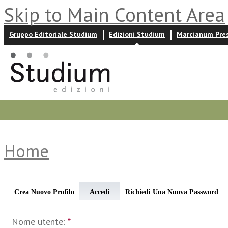
Skip to Main Content Area
Gruppo Editoriale Studium
Edizioni Studium
Marcianum Pre
Promozioni
Prossime uscite
Autori
News ed event
Home
Crea Nuovo Profilo
Accedi
Richiedi Una Nuova Password
Nome utente:
*