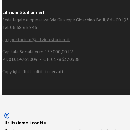
Edizioni Studium Srl
Sede legale e operativa: Via Giuseppe Gioachino Belli, 86 - 0019
Tel. 06 68 65 846
gruppostudium@edizionistudium.it
Capitale Sociale euro 137.000,00 I.V.
P.I. 01014761009 - C.F. 01786320588
Copyright -Tutti i diritti riservati
Utilizziamo i cookie