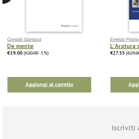
Corrado Gianluca
Ernesto Prezio
De mente
L' Aratura 
€19.00
(
€20.00
-5%)
€27.55
(
€29.0
Aggiungi al carrello
Aggi
Iscrivit