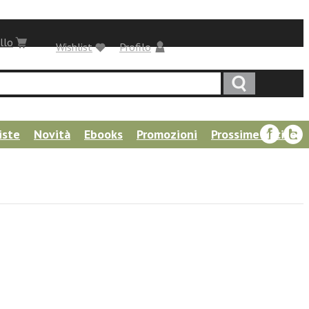
llo
Wishlist
Profilo
iste
Novità
Ebooks
Promozioni
Prossime uscite