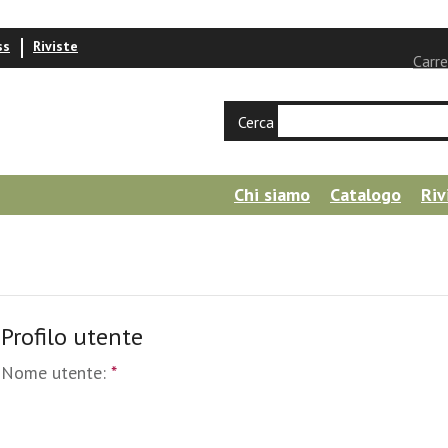
ss
Riviste
Carre
Cerca
Chi siamo
Catalogo
Riv
Profilo utente
Nome utente:
*