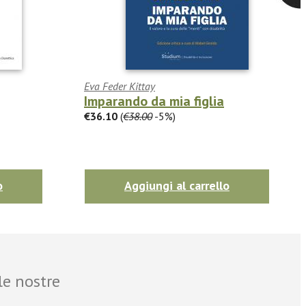
Eva Feder Kittay
Imparando da mia figlia
€36.10
(
€38.00
-5%)
o
Aggiungi al carrello
le nostre