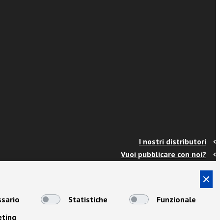
I nostri distributori
Vuoi pubblicare con noi?
Contatti
Info e spedizioni
Termini e condizioni
sario
Statistiche
Funzionale
Cookies
eting
Privacy