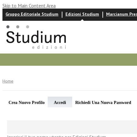
Skip to Main Content Area
Gruppo Editoriale Studium
Edizioni Studium
Marcianum Pre
Autori
News ed eventi
Recensioni
Home
Crea Nuovo Profilo
Accedi
Richiedi Una Nuova Password