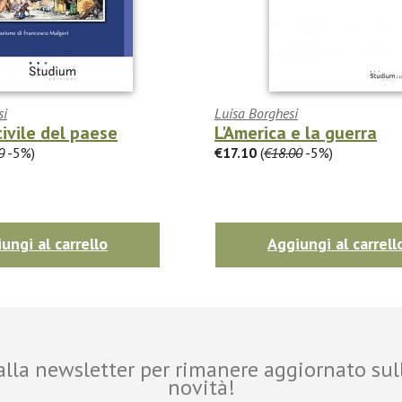
si
Luisa Borghesi
civile del paese
L'America e la guerra
0
-5%)
€17.10
(
€18.00
-5%)
ungi al carrello
Aggiungi al carrell
i alla newsletter per rimanere aggiornato sul
novità!