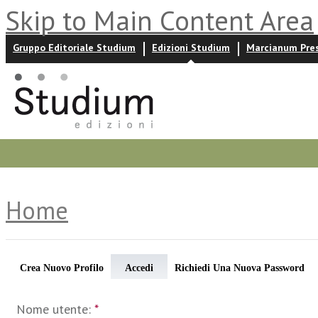
Skip to Main Content Area
Gruppo Editoriale Studium
Edizioni Studium
Marcianum Pre
Promozioni
Prossime uscite
Autori
News ed event
Home
Crea Nuovo Profilo
Accedi
Richiedi Una Nuova Password
Nome utente:
*