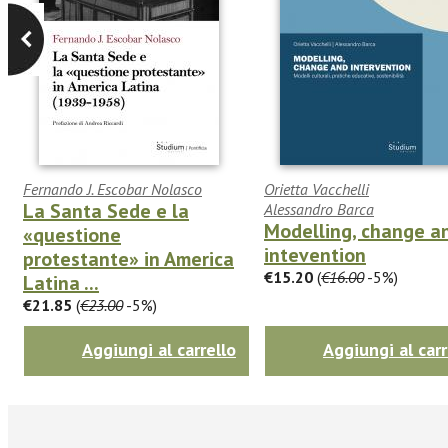
Fernando J. Escobar Nolasco
Orietta Vacchelli
La Santa Sede e la
Alessandro Barca
Modelling, change a
«questione
intevention
protestante» in America
€15.20
(
€16.00
-5%)
Latina ...
€21.85
(
€23.00
-5%)
Aggiungi al carrello
Aggiungi al carr