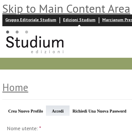
Skip to Main Content Area
Gruppo Editoriale Studium
Edizioni Studium
Marcianum Pre
Promozioni
Prossime uscite
Autori
News ed event
Home
Crea Nuovo Profilo
Accedi
Richiedi Una Nuova Password
Nome utente:
*