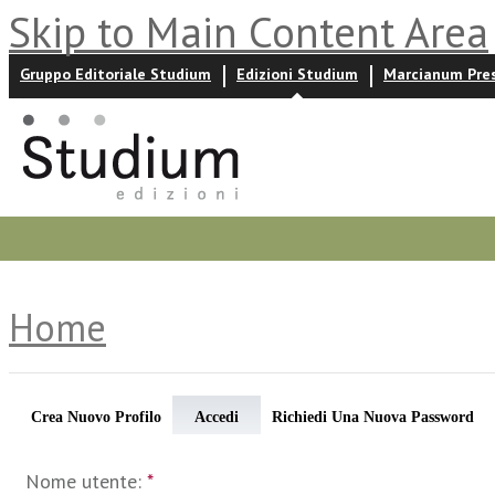
Skip to Main Content Area
Gruppo Editoriale Studium
Edizioni Studium
Marcianum Pre
Promozioni
Prossime uscite
Autori
News ed event
Home
Crea Nuovo Profilo
Accedi
Richiedi Una Nuova Password
Nome utente:
*