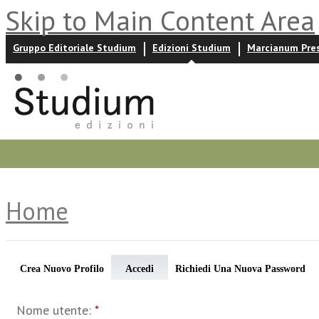
Skip to Main Content Area
Gruppo Editoriale Studium
Edizioni Studium
Marcianum Pre
Promozioni
Prossime uscite
Autori
News ed event
Home
Crea Nuovo Profilo
Accedi
Richiedi Una Nuova Password
Nome utente:
*