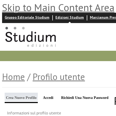
Skip to Main Content Area
Gruppo Editoriale Studium
Edizioni Studium
Marcianum Pre
Promozioni
Prossime uscite
Autori
News ed event
Home
/
Profilo utente
Crea Nuovo Profilo
Accedi
Richiedi Una Nuova Password
Informazioni sul profilo utente