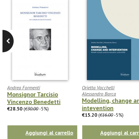
Andrea Formenti
Orietta Vacchelli
Monsignor Tarcisio
Alessandro Barca
Modelling, change a
Vincenzo Benedetti
intevention
€28.50
(
€30.00
-5%)
€15.20
(
€16.00
-5%)
Aggiungi al carrello
Aggiungi al carr