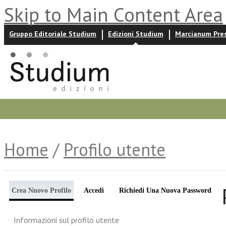
Skip to Main Content Area
Gruppo Editoriale Studium
Edizioni Studium
Marcianum Pre
Promozioni
Prossime uscite
Autori
News ed event
Home
/
Profilo utente
Crea Nuovo Profilo
Accedi
Richiedi Una Nuova Password
Informazioni sul profilo utente