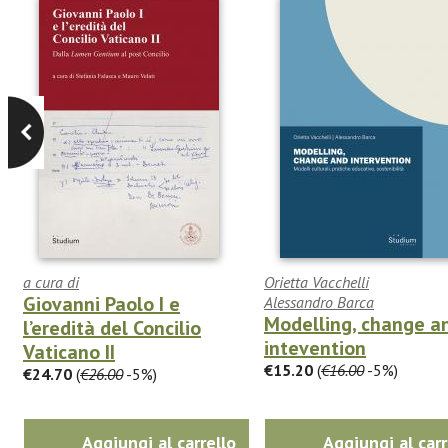
a cura di
Orietta Vacchelli
Giovanni Paolo I e
Alessandro Barca
Modelling, change a
l’eredità del Concilio
intevention
Vaticano II
€15.20
(
€16.00
-5%)
€24.70
(
€26.00
-5%)
Aggiungi al carrello
Aggiungi al carr