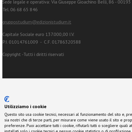
Sede legale e operativa: Via Giuseppe Gioachino Belli, 86 - 0019
Tel. 06 68 65 846
gruppostudium@edizionistudium.it
Capitale Sociale euro 137.000,00 I.V.
P.I. 01014761009 - C.F. 01786320588
Copyright -Tutti i diritti riservati
Utilizziamo i cookie
Questo sito usa cookie tecnici, necessari al funzionamento del sito e, pre
sia nostri che di terze parti, per misurare come viene usato il sito e prop
preferenze. Puoi accettare tutti i cookie, rifiutarli tutti o scegliere quali
installati solo i cookie tecnici e nessun cookie statistico o di profilazio