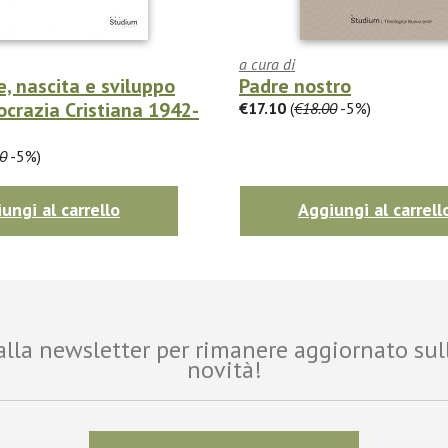
a cura di
, nascita e sviluppo
Padre nostro
crazia Cristiana 1942-
€17.10
(
€18.00
-5%)
0
-5%)
ungi al carrello
Aggiungi al carrell
i alla newsletter per rimanere aggiornato sul
novità!