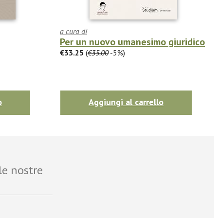
a cura di
Per un nuovo umanesimo giuridico
€33.25
(
€35.00
-5%)
o
Aggiungi al carrello
le nostre