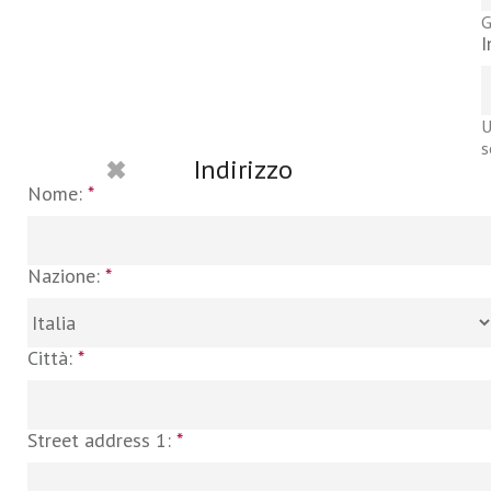
G
I
U
s
Indirizzo
Nome:
*
Nazione:
*
Città:
*
Street address 1:
*