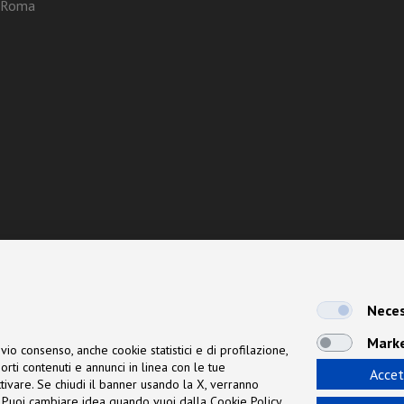
3 Roma
Neces
Mark
vio consenso, anche cookie statistici e di profilazione,
orti contenuti e annunci in linea con le tue
Accet
 attivare. Se chiudi il banner usando la X, verranno
ne. Puoi cambiare idea quando vuoi dalla Cookie Policy.