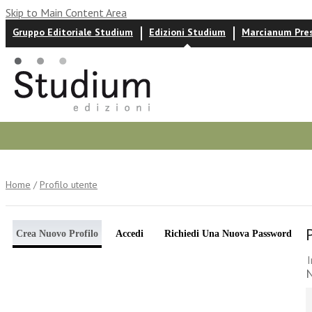
Skip to Main Content Area
Gruppo Editoriale Studium
Edizioni Studium
Marcianum Pre
Autori
News ed eventi
Recensioni
Home
/
Profilo utente
Crea Nuovo Profilo
Accedi
Richiedi Una Nuova Password
I