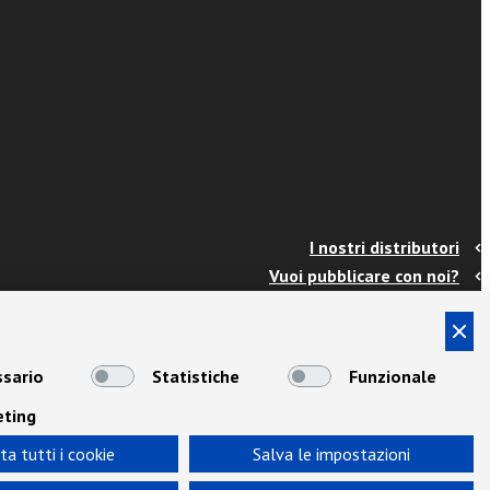
I nostri distributori
Vuoi pubblicare con noi?
Contatti
Info e spedizioni
Termini e condizioni
sario
Statistiche
Funzionale
Cookies
eting
Privacy
Area Docenti
ta tutti i cookie
Salva le impostazioni
Newsletter