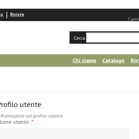
ss
Riviste
Carre
Cerca
Chi siamo
Catalogo
Riv
Profilo utente
nformazioni sul profilo utente
Nome utente:
*