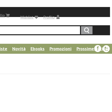
llo
Wishlist
Profilo
iste
Novità
Ebooks
Promozioni
Prossime uscite