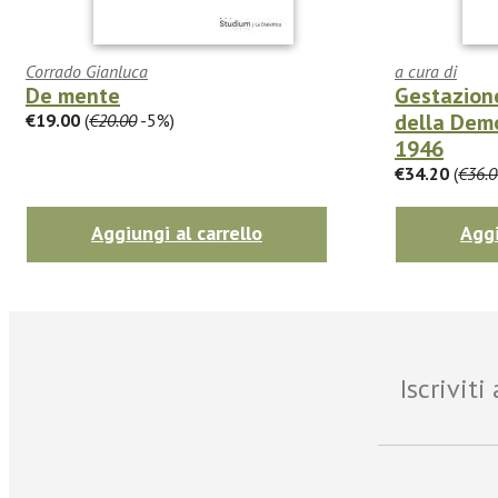
Corrado Gianluca
a cura di
De mente
Gestazione
della Demo
€19.00
(
€20.00
-5%)
1946
€34.20
(
€36.0
Aggiungi al carrello
Aggi
Iscrivit