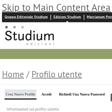
Skip to Main Content Area
Gruppo Editoriale Studium
Edizioni Studium
Marcianum Pre
Promozioni
Prossime uscite
Autori
News ed event
Home
/
Profilo utente
Crea Nuovo Profilo
Accedi
Richiedi Una Nuova Password
Informazioni sul profilo utente