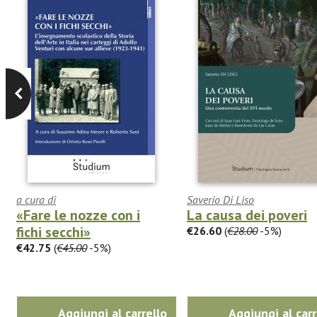
a cura di
Saverio Di Liso
«Fare le nozze con i
La causa dei poveri
fichi secchi»
€26.60
(
€28.00
-5%)
€42.75
(
€45.00
-5%)
Aggiungi al carrello
Aggiungi al carr