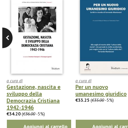
a cura di
a cura di
Gestazione, nascita e
Per un nuovo
sviluppo della
umanesimo giuridico
Democrazia Cristiana
€33.25
(
€35.00
-5%)
1942-1946
€34.20
(
€36.00
-5%)
Aggiungi al carrello
Aggiungi al carr