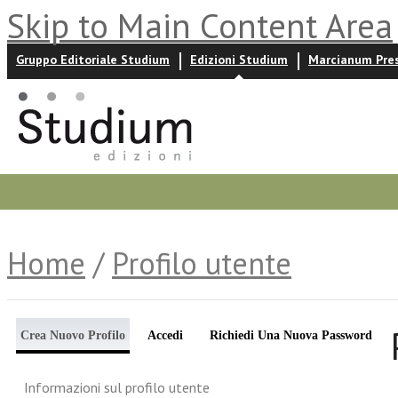
Skip to Main Content Area
Gruppo Editoriale Studium
Edizioni Studium
Marcianum Pre
Promozioni
Prossime uscite
Autori
News ed event
Home
/
Profilo utente
Crea Nuovo Profilo
Accedi
Richiedi Una Nuova Password
Informazioni sul profilo utente