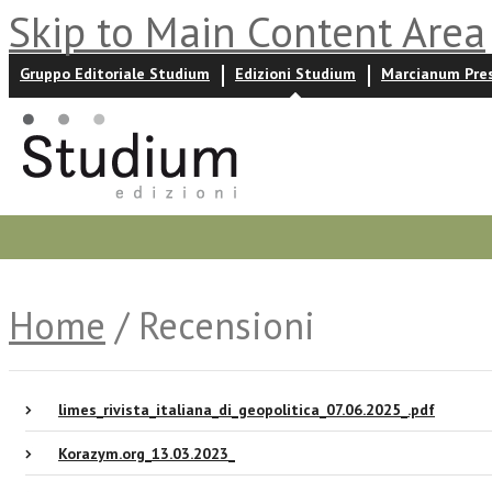
Skip to Main Content Area
Gruppo Editoriale Studium
Edizioni Studium
Marcianum Pre
Promozioni
Prossime uscite
Autori
News ed event
Home
/ Recensioni
limes_rivista_italiana_di_geopolitica_07.06.2025_.pdf
Korazym.org_13.03.2023_