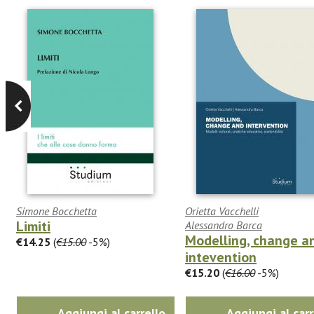
Simone Bocchetta
Orietta Vacchelli
Limiti
Alessandro Barca
Modelling, change a
€14.25
(
€15.00
-5%)
intevention
€15.20
(
€16.00
-5%)
Aggiungi al carrello
Aggiungi al carr