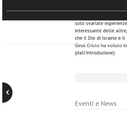
sempre di più nel rappor
pensando che nessun lib
aiutarci in questa impre
solo svariate esperienze
interessante delle altre
che il Dio di Israele e i
Gesù Cristo ha voluto int
(dall’Introduzione).
Eventi e News