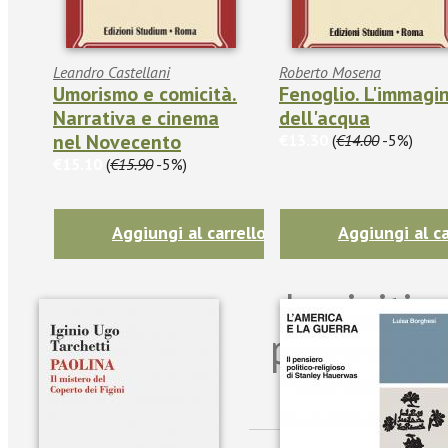
Leandro Castellani
Roberto Mosena
Umorismo e comicità.
Fenoglio. L'immagi
Narrativa e cinema
dell'acqua
nel Novecento
€13.30
(
€14.00
-5%)
€15.10
(
€15.90
-5%)
Aggiungi al carrello
Aggiungi al ca
Iscriviti
per riman
sulle n