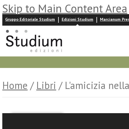
Skip to Main Content Area
Gruppo Editoriale Studium
Edizioni Studium
Marcianum Pre
Promozioni
Prossime uscite
Autori
News ed event
Home
/
Libri
/ L'amicizia nell
Carlo Ghidelli