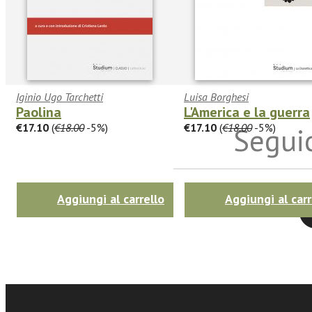
Iginio Ugo Tarchetti
Luisa Borghesi
Paolina
L'America e la guerra
€17.10
(
€18.00
-5%)
€17.10
(
€18.00
-5%)
Seguic
Aggiungi al carrello
Aggiungi al carr
Twitter