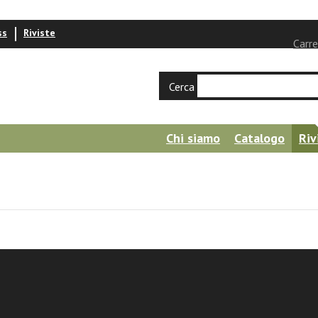
ss
Riviste
Carre
Cerca
Chi siamo
Catalogo
Riv
a e Vita 3/2022 - Sezione Online