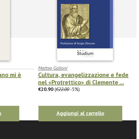
Matteo Galloni
ano mi è
Cultura, evangelizzazione e fede
nel «Protrettico» di Clemente ...
€20.90
(
€22.00
-5%)
o
Aggiungi al carrello