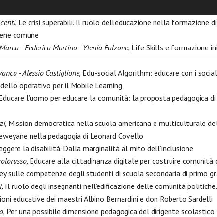
a e dialogo filosofico di comunità
centi,
Le crisi superabili. Il ruolo dell’educazione nella formazione di
 bene comune
Marca - Federica Martino - Ylenia Falzone,
Life Skills e formazione ini
anco - Alessio Castiglione,
Edu-social Algorithm: educare con i socia
dello operativo per il Mobile Learning
Educare l’uomo per educare la comunità: la proposta pedagogica di
zi,
Mission democratica nella scuola americana e multiculturale de
eweyane nella pedagogia di Leonard Covello
eggere la disabilità. Dalla marginalità al mito dell’inclusione
zolorusso,
Educare alla cittadinanza digitale per costruire comunità
ey sulle competenze degli studenti di scuola secondaria di primo gr
i,
Il ruolo degli insegnanti nell’edificazione delle comunità politich
ioni educative dei maestri Albino Bernardini e don Roberto Sardelli
o,
Per una possibile dimensione pedagogica del dirigente scolastico