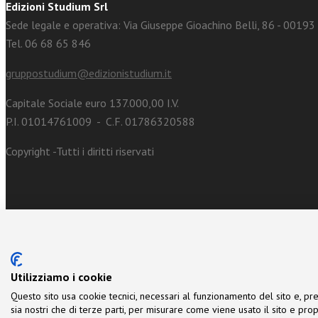
Edizioni Studium Srl
Sede legale e operativa: Via Giuseppe Gioachino Belli, 86 - 0019
Tel. 06 68 65 846
gruppostudium@edizionistudium.it
Capitale Sociale euro 137.000,00 I.V.
P.I. 01014761009 - C.F. 01786320588
Copyright -Tutti i diritti riservati
Utilizziamo i cookie
Questo sito usa cookie tecnici, necessari al funzionamento del sito e, pre
sia nostri che di terze parti, per misurare come viene usato il sito e prop