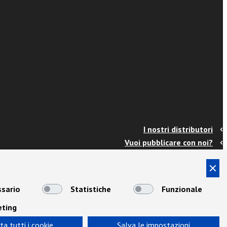
I nostri distributori
Vuoi pubblicare con noi?
Contatti
Info e spedizioni
Termini e condizioni
sario
Statistiche
Funzionale
Cookies
eting
Privacy
Area Docenti
ta tutti i cookie
Salva le impostazioni