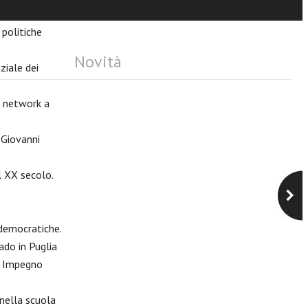
 politiche
Novità
ziale dei
l network a
 Giovanni
l XX secolo.
 democratiche.
ado in Puglia
e. Impegno
 nella scuola