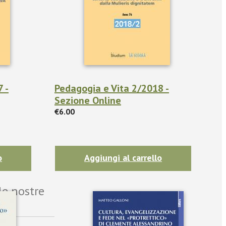
 -
Pedagogia e Vita 2/2018 -
Sezione Online
€6.00
o
Aggiungi al carrello
le nostre