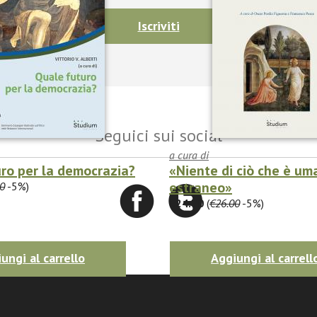
Iscriviti
Seguici sui social
a cura di
ro per la democrazia?
«Niente di ciò che è um
estraneo»
0
-5%)
€24.70
(
€26.00
-5%)
ungi al carrello
Aggiungi al carrell