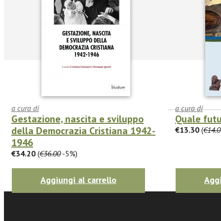
a cura di
a cura di
Gestazione, nascita e sviluppo
Quale futu
della Democrazia Cristiana 1942-
€13.30
(
€14.0
facebook
Twitter
1946
€34.20
(
€36.00
-5%)
Aggiungi al carrello
Aggi