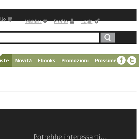
llo
Wishlist
Profilo
Login
iste
Novità
Ebooks
Promozioni
Prossime uscite
Questo articolo è
disponibile
Potrebbe interessarti...