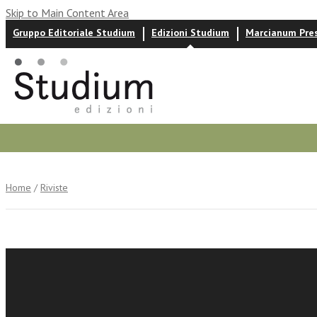
Skip to Main Content Area
Gruppo Editoriale Studium
Edizioni Studium
Marcianum Pre
Autori
News ed eventi
Recensioni
Home
/
Riviste
Pedagogi