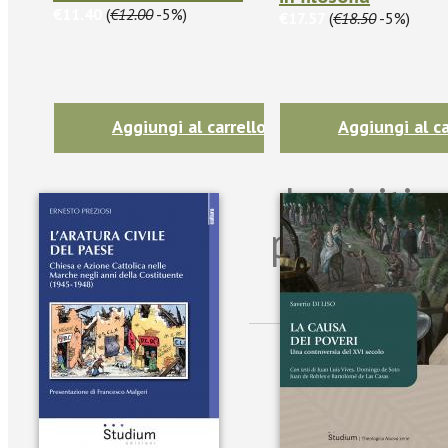
€11.40
(
€12.00
-5%)
€17.57
(
€18.50
-5%)
Aggiungi al carrello
Aggiungi al ca
Iscriviti
per riman
sulle n