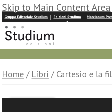
Skip to Main Content Area
Gruppo Editoriale Studium
Edizioni Studium
Marcianum Pre
Promozioni
Prossime uscite
Autori
News ed event
Home
/
Libri
/ Cartesio e la fi
Charles Péguy
Ilaria Batassa