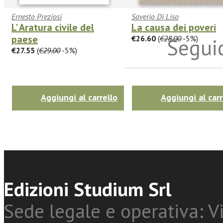
Ernesto Preziosi
Saverio Di Liso
L' Aratura civile del
La causa dei poveri
paese
€26.60
(
€28.00
-5%)
Seguic
€27.55
(
€29.00
-5%)
Twitter
Aggiungi al carrello
Aggiungi al carr
Edizioni Studium Srl
Sede legale e operativa: Vi