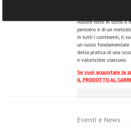
l’opera di Reuven Feuers
Sfoglia online
pedagogia della mediaz
Autore noto in tutto il
pensiero e di un metodo
in tutti i continenti, il
un ruolo fondamentale n
della pratica di una scu
e valorizzino ciascuno.
Se vuoi acquistare la 
IL PRODOTTO AL CARRE
Eventi e News