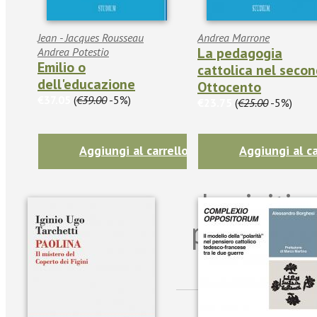
Jean - Jacques Rousseau
Andrea Marrone
La pedagogia
Andrea Potestio
Emilio o
cattolica nel seco
dell'educazione
Ottocento
€37.05
(
€39.00
-5%)
€23.75
(
€25.00
-5%)
Aggiungi al carrello
Aggiungi al ca
Iscriviti
per riman
sulle n