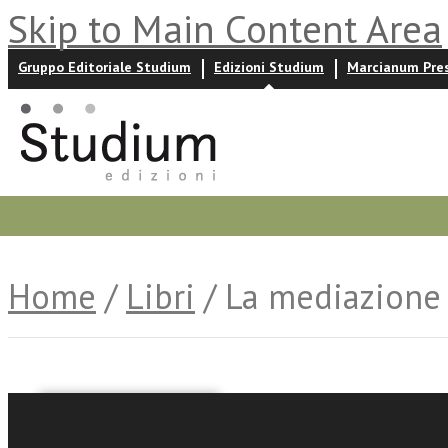
Skip to Main Content Area
Gruppo Editoriale Studium
Edizioni Studium
Marcianum Pre
Promozioni
Prossime uscite
Autori
News ed event
Home
/
Libri
/ La mediazione
Mario Martinelli