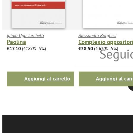
Iginio Ugo Tarchetti
Alessandro Borghesi
Paolina
Complexio oppositor
€17.10
(
€18.00
-5%)
€28.50
(
€30.00
-5%)
Seguic
Aggiungi al carrello
Aggiungi al carr
Twitter