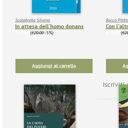
Scalabrella Silvano
Rocco Pititt
In attesa dell'homo donans
Con l'alt
€19.00
(
€20.00
-5%)
€26.60
(
€2
Aggiungi al carrello
Ag
Iscrivit