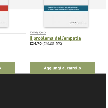
Edith Stein
Il problema dell'empatia
€24.70
(
€26.00
-5%)
o
Aggiungi al carrello