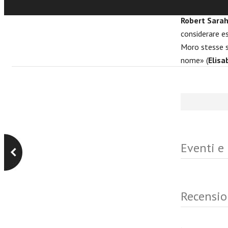
rimanere vero
Robert Sarah
considerare 
Moro
stesse 
nome» (
Elisa
Eventi e
Recensio