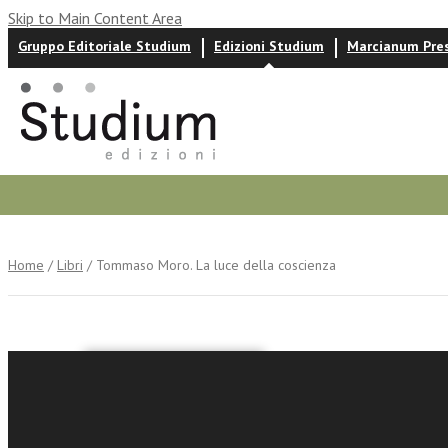
Skip to Main Content Area
Gruppo Editoriale Studium
Edizioni Studium
Marcianum Pre
Autori
News ed eventi
Recensioni
Home
/
Libri
/ Tommaso Moro. La luce della coscienza
Miguel Cuarte
Tommaso 