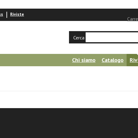
ss
Riviste
Carre
Cerca
Chi siamo
Catalogo
Riv
ro Samperi
Moro. La luce della coscienza