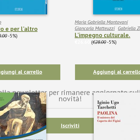
o
Maria Gabriella Mantovani
ro e per l'altro
Giancarla Matteuzzi
Gabriella Z
L'impegno culturale.
8.00
-5%)
€26.60
(
€28.00
-5%)
giungi al carrello
Aggiungi al carrell
i alla newsletter per rimanere aggiornato sul
novità!
Iscriviti