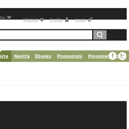
llo
Wishlist
Profilo
Login
iste
Novità
Ebooks
Promozioni
Prossime uscite