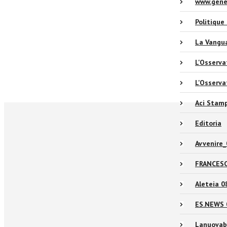
www.gene
Politique
La Vangua
L'Osserva
L'Osserva
Aci Stam
Editoria
Avvenire
FRANCES
Aleteia 
ES.NEWS 
Lanuovab