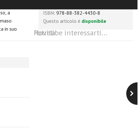
enza» (
Card.
Numero pagine
: 240
so, a
ISBN
: 978-88-382-4430-8
ommaso
Questo articolo è
disponibile
ta in suo
Potrebbe interessarti...
Novità