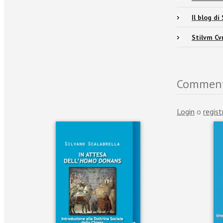
Il blog d
Stilvm Cv
Commen
Login
o
regist