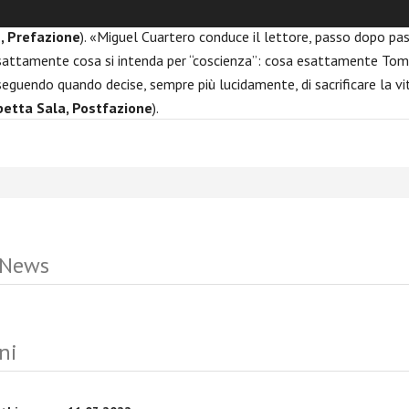
, onesto, fedele a Dio e al
discernimento intimo della propria cosci
, Prefazione
).
«Miguel Cuartero conduce il lettore, passo dopo pas
esattamente
cosa si intenda per “coscienza”: cosa esattamente T
seguendo quando decise, sempre più lucidamente, di sacrificare la
vi
betta Sala, Postfazione
).
 News
ni