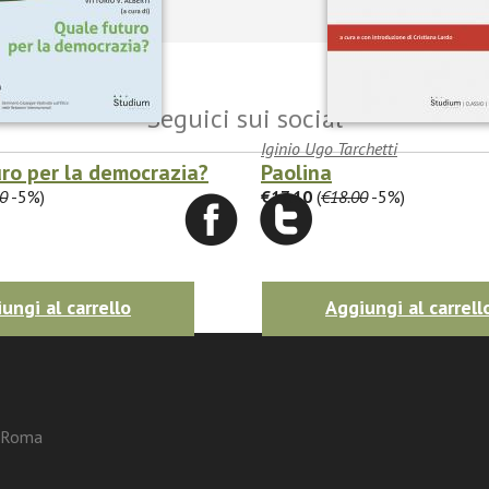
Seguici sui social
Iginio Ugo Tarchetti
ro per la democrazia?
Paolina
0
-5%)
€17.10
(
€18.00
-5%)
ungi al carrello
Aggiungi al carrell
3 Roma