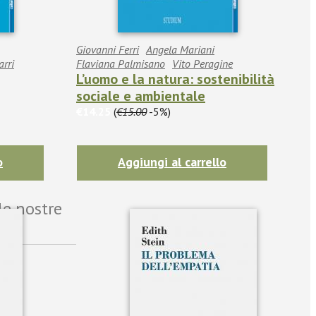
Giovanni Ferri
Angela Mariani
arri
Flaviana Palmisano
Vito Peragine
L’uomo e la natura: sostenibilità
sociale e ambientale
€14.25
(
€15.00
-5%)
o
Aggiungi al carrello
le nostre