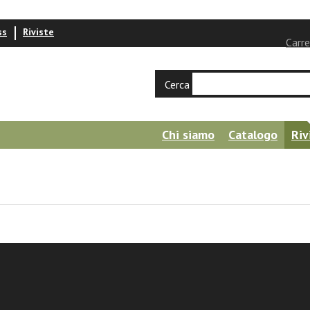
ss
Riviste
Carre
Cerca
Chi siamo
Catalogo
Riv
avicini
nna Sistina" di Raffaello