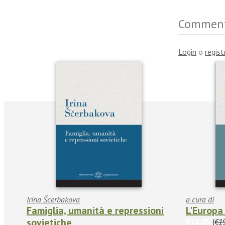
Commen
Login
o
regist
Irina Šcerbakova
a cura di
Famiglia, umanità e repressioni
L'Europa 
sovietiche
€18.05
(
€1