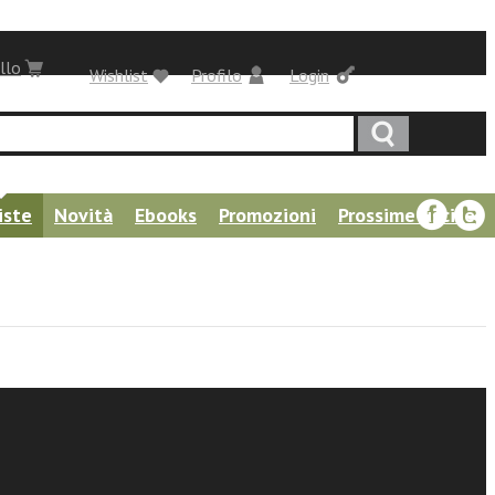
llo
Wishlist
Profilo
Login
iste
Novità
Ebooks
Promozioni
Prossime uscite