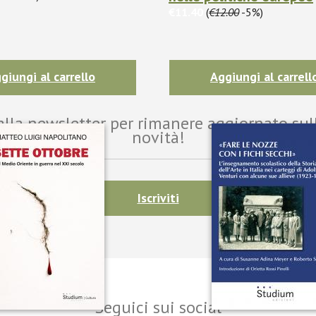
€11.40
(
€12.00
-5%)
giungi al carrello
Aggiungi al carrell
i alla newsletter per rimanere aggiornato sul
novità!
Iscriviti
Seguici sui social