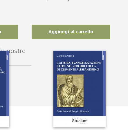
o
Aggiungi al carrello
le nostre