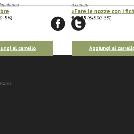
Napolitano
a cura di
obre
«Fare le nozze con i fic
0
-5%)
€42.75
(
€45.00
-5%)
ungi al carrello
Aggiungi al carrell
3 Roma